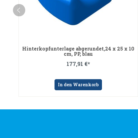
Arm-über-Kopf Rückenlagerung, 470 x 380 x
180 mm, Kunstleder, Ocean
388,30 €*
In den Warenkorb