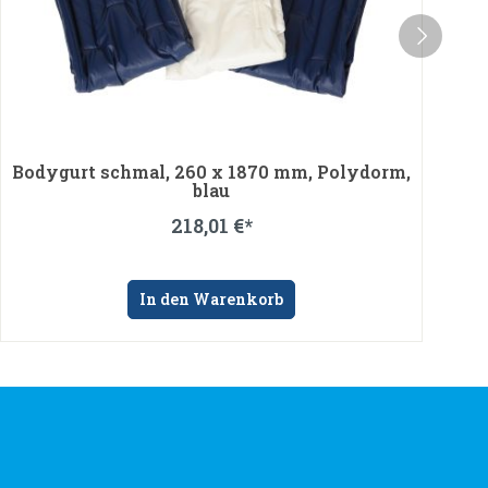
Fersenstütze 15° ir,360 x 140 / 35x170 mm,
skinfoam, blau
326,42 €*
In den Warenkorb