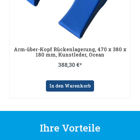
Bodygurt schmal, 260 x 1870 mm, Polydorm,
blau
218,01 €*
In den Warenkorb
Ihre Vorteile